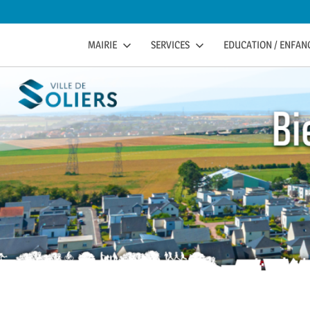
to
content
soliers
SOLIERS.FR
MAIRIE
SERVICES
EDUCATION / ENFANC