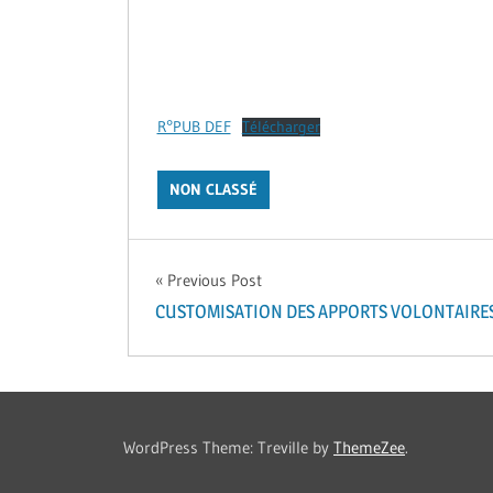
R°PUB DEF
Télécharger
NON CLASSÉ
Navigation
Previous Post
CUSTOMISATION DES APPORTS VOLONTAIRE
de
l’article
WordPress Theme: Treville by
ThemeZee
.