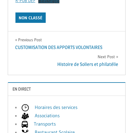
R°PUB DEF
Télécharger
NON CLASSÉ
Navigation
Previous Post
CUSTOMISATION DES APPORTS VOLONTAIRES
de
Next Post
Histoire de Soliers et philatélie
l’article
EN DIRECT
Horaires des services
Associations
Transports
Restaurant Scolaire