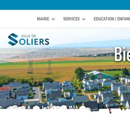
to
content
soliers
SOLIERS.FR
MAIRIE
SERVICES
EDUCATION / ENFANC