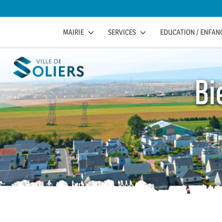
to
content
soliers
SOLIERS.FR
MAIRIE
SERVICES
EDUCATION / ENFANC