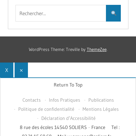
WordPress Theme: Treville by
ThemeZee
.
X
×
Return To Top
Contacts
Infos Pratiques
Publications
Politique de confidentialité
Mentions Légales
Déclaration d’Accessibilité
8 rue des écoles 14540 SOLIERS · France
Tel :