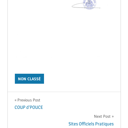
NON CLASSÉ
Navigation
Previous Post
COUP d’POUCE
de
Next Post
Sites Officiels Pratiques
l’article