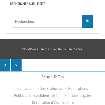
RECHERCHER SUR LE SITE
WordPress Theme: Treville by
ThemeZee
.
X
×
Return To Top
Contacts
Infos Pratiques
Publications
Politique de confidentialité
Mentions Légales
Déclaration d’Accessibilité