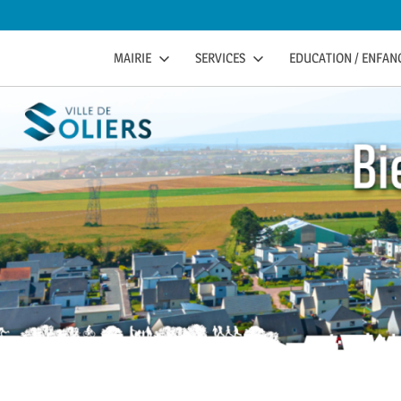
to
content
soliers
SOLIERS.FR
MAIRIE
SERVICES
EDUCATION / ENFANC