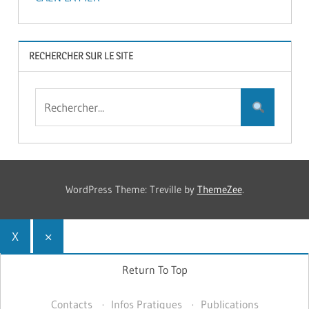
RECHERCHER SUR LE SITE
WordPress Theme: Treville by
ThemeZee
.
X
×
Return To Top
Contacts
Infos Pratiques
Publications