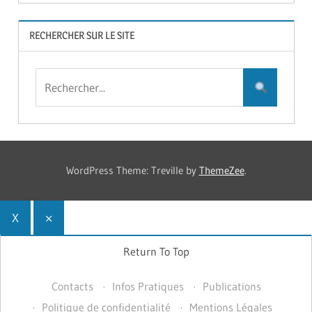
RECHERCHER SUR LE SITE
WordPress Theme: Treville by
ThemeZee
.
X
×
Return To Top
Contacts
Infos Pratiques
Publications
Politique de confidentialité
Mentions Légales