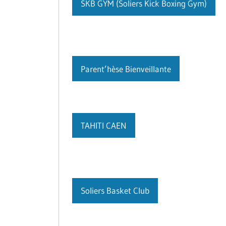
SKB GYM (Soliers Kick Boxing Gym)
Parent’hèse Bienveillante
TAHITI CAEN
Soliers Basket Club