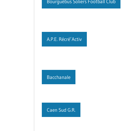
Bourguébus Soliers Football Club
A.P.E. Récré’Activ
Bacchanale
Caen Sud G.R.