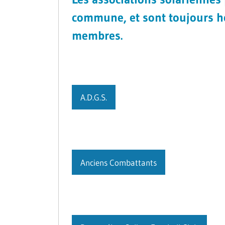
commune, et sont toujours he
membres.
A.D.G.S.
Anciens Combattants