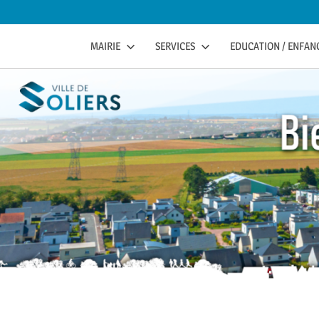
to
content
soliers
SOLIERS.FR
MAIRIE
SERVICES
EDUCATION / ENFANC