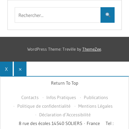
WordPress Theme: Treville by
ThemeZee
.
X
×
Return To Top
Contacts
Infos Pratiques
Publications
Politique de confidentialité
Mentions Légales
Déclaration d’Accessibilité
8 rue des écoles 14540 SOLIERS · France
Tel :