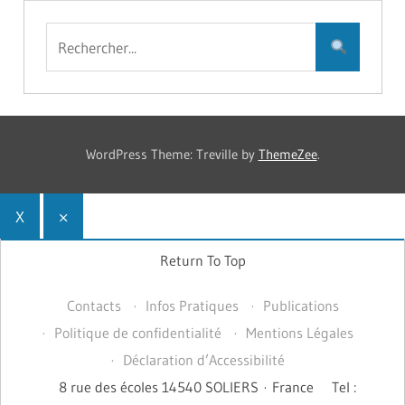
WordPress Theme: Treville by
ThemeZee
.
X
×
Return To Top
Contacts
Infos Pratiques
Publications
Politique de confidentialité
Mentions Légales
Déclaration d’Accessibilité
8 rue des écoles 14540 SOLIERS · France
Tel :