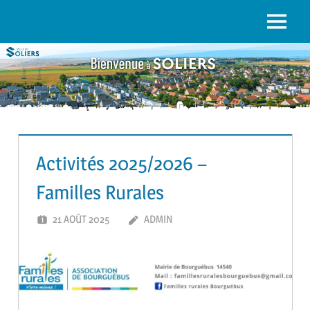
to
content
Menu
SOLIERS.FR
Activités 2025/2026 –
Familles Rurales
21 AOÛT 2025
ADMIN