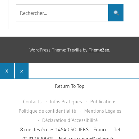
WordPress Theme: Treville by
ThemeZee
.
X
×
Return To Top
Contacts
Infos Pratiques
Publications
Politique de confidentialité
Mentions Légales
Déclaration d’Accessibilité
8 rue des écoles 14540 SOLIERS · France
Tel :
02.31.15.68.68
Mail : v.arruego@soliers.fr