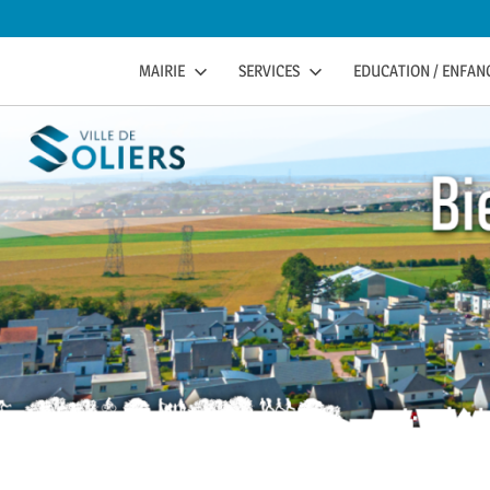
to
content
soliers
SOLIERS.FR
MAIRIE
SERVICES
EDUCATION / ENFANC