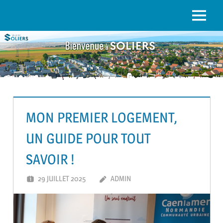
to
content
Menu
SOLIERS.FR
MON PREMIER LOGEMENT,
UN GUIDE POUR TOUT
SAVOIR !
29 JUILLET 2025
ADMIN