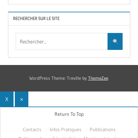
RECHERCHER SUR LE SITE
WordPress Theme: Treville by
ThemeZee
.
X
×
Return To Top
Contacts
Infos Pratiques
Publications