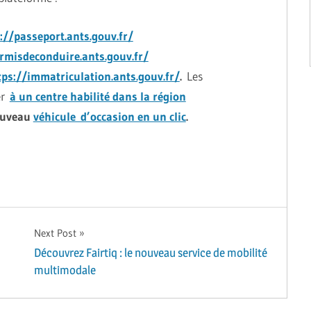
://passeport.ants.gouv.fr/
rmisdeconduire.ants.gouv.fr/
tps://immatriculation.ants.gouv.fr/
.
Les
er
à un centre habilité dans la région
ouveau
véhicule d’occasion en un clic
.
Next Post
Découvrez Fairtiq : le nouveau service de mobilité
multimodale