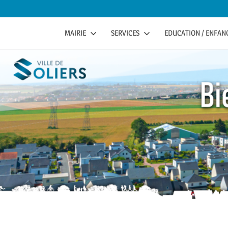
to
content
soliers
SOLIERS.FR
MAIRIE
SERVICES
EDUCATION / ENFANC