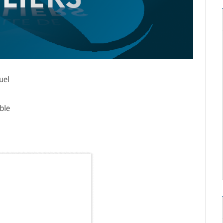
uel
ble