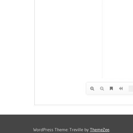
WordPress Theme: Treville by
ThemeZee
.