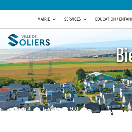
to
content
soliers
SOLIERS.FR
MAIRIE
SERVICES
EDUCATION / ENFANC