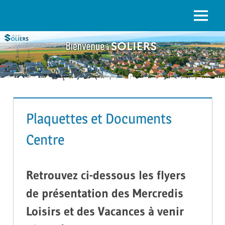
to
content
Menu
SOLIERS.FR
Plaquettes et Documents
Centre
Retrouvez ci-dessous les flyers
de présentation des Mercredis
Loisirs et des Vacances à venir