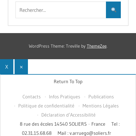
WordPress Theme: Treville by
ThemeZee
.
X
×
Return To Top
Contacts
Infos Pratiques
Publications
Politique de confidentialité
Mentions Légales
Déclaration d’Accessibilité
8 rue des écoles 14540 SOLIERS · France
Tel :
02.31.15.68.68
Mail : v.arruego@soliers.fr