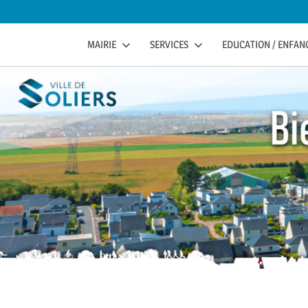
to
content
soliers
SOLIERS.FR
MAIRIE
SERVICES
EDUCATION / ENFANC