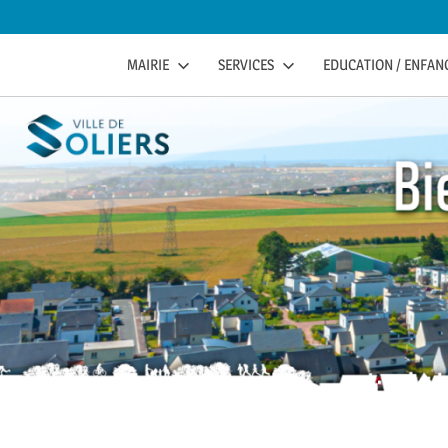
to
content
soliers
SOLIERS.FR
MAIRIE
SERVICES
EDUCATION / ENFANC