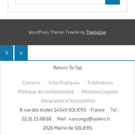
WordPress Theme: Treville by
ThemeZee
.
X
×
Return To Top
Contacts
Infos Pratiques
Publications
Politique de confidentialité
Mentions Légales
Déclaration d’Accessibilité
8 rue des écoles 14540 SOLIERS · France
Tel :
02.31.15.68.68
Mail : v.arruego@soliers.fr
2026 Mairie de SOLIERS