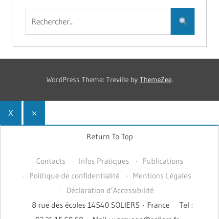
WordPress Theme: Treville by
ThemeZee
.
X
×
Return To Top
Contacts
Infos Pratiques
Publications
Politique de confidentialité
Mentions Légales
Déclaration d’Accessibilité
8 rue des écoles 14540 SOLIERS · France
Tel :